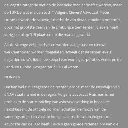
de laagste categorie niet op de klassieke manier hoef te werken, maar
de TUV berispt me dan toch.” Volgens Clevers’ Advocaat Pieter
Huisman wordt de saneringsmethode van dNAA inmiddels omarmd
door het grootste deel van de Limburgse Gemeenten. Clevers heeft
vorig jaar al op 315 plaatsen op die manier gewerkt.
Als de strenge veiligheidseisen worden aangepast en nieuwe
werkmethoden worden toegelaten, scheelt dat de samenleving
miljarden euro’s, lieten de koepel van woningcorporaties Aedes en de
Land- en tuinbouworganisatie LTO al weten.
NORMEN
Dat kan wel zijn, reageerde de rechter Jacobs, maar de werkwijze van
dNAA staat nu niet in de regels. Volgens advocaat Huisman is het
probleem de starre indeling van asbestverwerking in bepaalde
risicoklassen. De officiele normen schatten de risico’s van de
saneringsprojecten vaak te hoog in, aldus Huisman.Volgens de
advocate van de TUV heeft Clevers geen goede redenen om van die